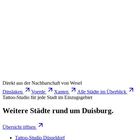
Wartenden.
Wie schnell bekomme ich einen Termin?
Beratungstermine meist innerhalb von 1–2 Wochen. Tattoo-
Termine je nach Größe und Künstler 2–8 Wochen Vorlauf.
Schreib uns früh — Wochenenden sind am schnellsten
ausgebucht.
Termin anfragen
Direkt aus der Nachbarschaft von
Wesel
Dinslaken
Voerde
Xanten
Alle Städte im Überblick
Tattoo-Studio für jede Stadt im Einzugsgebiet
Weitere Städte rund um Duisburg.
Übersicht öffnen
Tattoo-Studio
Düsseldorf