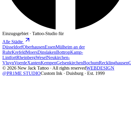
Einzugsgebiet · Tattoo-Studio für
Alle Städte
Düsseldorf
Oberhausen
Essen
Mülheim an der
Ruhr
Krefeld
Moers
Dinslaken
Bottrop
Kamp-
Lintfort
Rheinberg
Wesel
Neukirchen-
Vluyn
Voerde
Xanten
Kempen
Gelsenkirchen
Bochum
Recklinghausen
G
© 2026 New Jack Tattoo · All rights reserved
WEBDESIGN
@PR1ME STUDIO
Custom Ink · Duisburg · Est. 1999