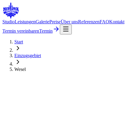
Studio
Leistungen
Galerie
Preise
Über uns
Referenzen
FAQ
Kontakt
Termin vereinbaren
Termin
Start
Einzugsgebiet
Wesel