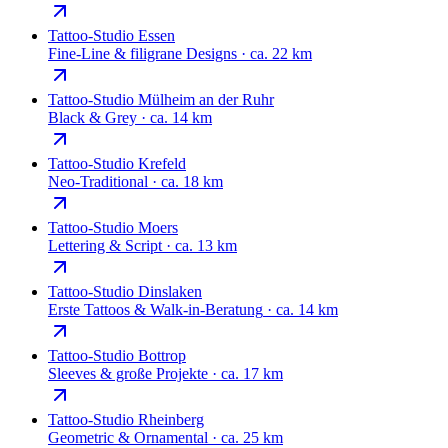
Tattoo-Studio
Essen
Fine-Line & filigrane Designs
·
ca. 22 km
Tattoo-Studio
Mülheim an der Ruhr
Black & Grey
·
ca. 14 km
Tattoo-Studio
Krefeld
Neo-Traditional
·
ca. 18 km
Tattoo-Studio
Moers
Lettering & Script
·
ca. 13 km
Tattoo-Studio
Dinslaken
Erste Tattoos & Walk-in-Beratung
·
ca. 14 km
Tattoo-Studio
Bottrop
Sleeves & große Projekte
·
ca. 17 km
Tattoo-Studio
Rheinberg
Geometric & Ornamental
·
ca. 25 km