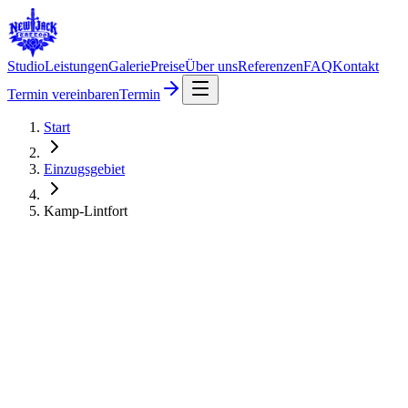
Studio
Leistungen
Galerie
Preise
Über uns
Referenzen
FAQ
Kontakt
Termin vereinbaren
Termin
Start
Einzugsgebiet
Kamp-Lintfort
Entfernung