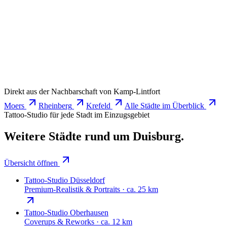
Wie schnell bekomme ich einen Termin?
Beratungstermine meist innerhalb von 1–2 Wochen. Tattoo-Te
Termin anfragen
Direkt aus der Nachbarschaft von
Kamp-Lintfort
Moers
Rheinberg
Krefeld
Alle Städte im Überblick
Tattoo-Studio für jede Stadt im Einzugsgebiet
Weitere Städte rund um Duisburg.
Übersicht öffnen
Tattoo-Studio
Düsseldorf
Premium-Realistik & Portraits
·
ca. 25 km
Tattoo-Studio
Oberhausen
Coverups & Reworks
·
ca. 12 km