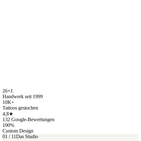
Termin anfragen
26+
J.
Handwerk seit 1999
10K+
Tattoos gestochen
4,8
★
132 Google-Bewertungen
100
%
Custom Design
01 / 11
Das Studio