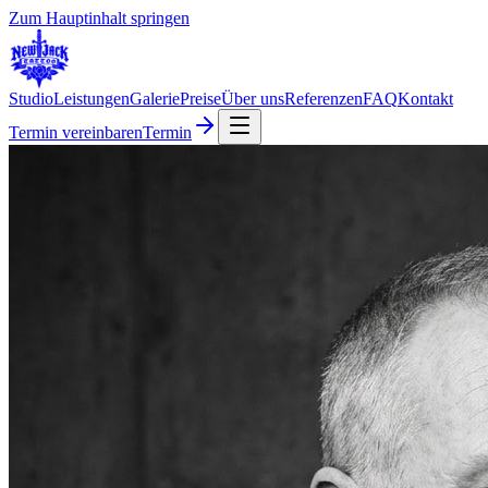
Zum Hauptinhalt springen
Studio
Leistungen
Galerie
Preise
Über uns
Referenzen
FAQ
Kontakt
Termin vereinbaren
Termin