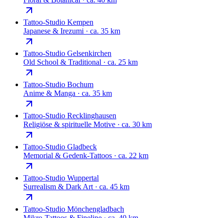
Tattoo-Studio
Kempen
Japanese & Irezumi
·
ca. 35 km
Tattoo-Studio
Gelsenkirchen
Old School & Traditional
·
ca. 25 km
Tattoo-Studio
Bochum
Anime & Manga
·
ca. 35 km
Tattoo-Studio
Recklinghausen
Religiöse & spirituelle Motive
·
ca. 30 km
Tattoo-Studio
Gladbeck
Memorial & Gedenk-Tattoos
·
ca. 22 km
Tattoo-Studio
Wuppertal
Surrealism & Dark Art
·
ca. 45 km
Tattoo-Studio
Mönchengladbach
Mikro-Tattoos & Fineline
·
ca. 40 km