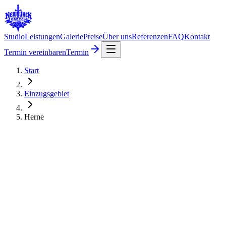
Studio
Leistungen
Galerie
Preise
Über uns
Referenzen
FAQ
Kontakt
Termin vereinbaren
Termin
Start
Einzugsgebiet
Herne