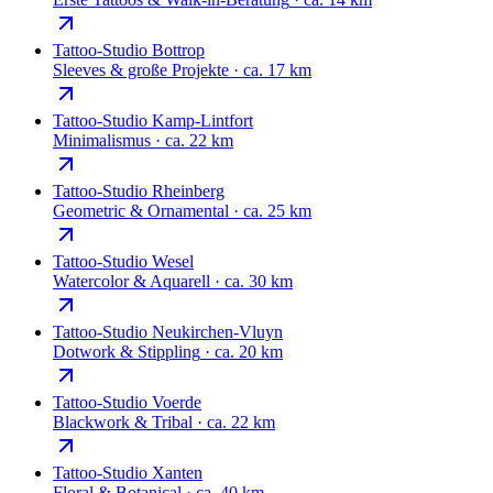
Tattoo-Studio
Bottrop
Sleeves & große Projekte
·
ca. 17 km
Tattoo-Studio
Kamp-Lintfort
Minimalismus
·
ca. 22 km
Tattoo-Studio
Rheinberg
Geometric & Ornamental
·
ca. 25 km
Tattoo-Studio
Wesel
Watercolor & Aquarell
·
ca. 30 km
Tattoo-Studio
Neukirchen-Vluyn
Dotwork & Stippling
·
ca. 20 km
Tattoo-Studio
Voerde
Blackwork & Tribal
·
ca. 22 km
Tattoo-Studio
Xanten
Floral & Botanical
·
ca. 40 km