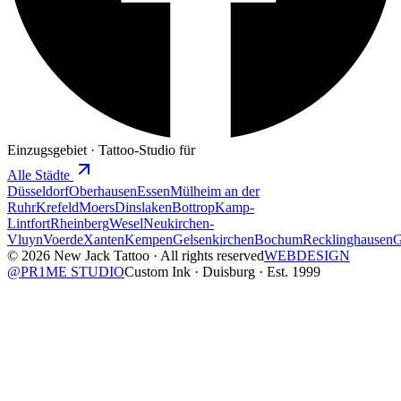
Einzugsgebiet · Tattoo-Studio für
Alle Städte
Düsseldorf
Oberhausen
Essen
Mülheim an der
Ruhr
Krefeld
Moers
Dinslaken
Bottrop
Kamp-
Lintfort
Rheinberg
Wesel
Neukirchen-
Vluyn
Voerde
Xanten
Kempen
Gelsenkirchen
Bochum
Recklinghausen
G
© 2026 New Jack Tattoo · All rights reserved
WEBDESIGN
@PR1ME STUDIO
Custom Ink · Duisburg · Est. 1999