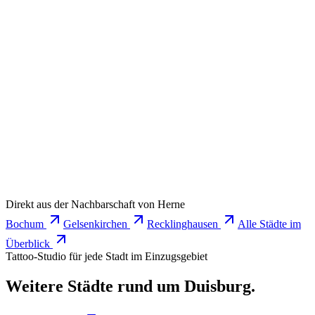
Geometrie so, dass das alte Motiv integriert wird.
Warum ist Symmetrie so schwierig?
Die Haut wölbt sich, Spiegelung ist ein Vertrauenspunkt
zwischen Auge und Hand. Wir nutzen exakte Übertragung
statt freihändiger Spiegelung.
Ist die Erstberatung kostenlos?
Ja. Bring Referenzen mit, wir besprechen Größe, Stelle und
Konzept.
Termin anfragen
Direkt aus der Nachbarschaft von
Herne
Bochum
Gelsenkirchen
Recklinghausen
Alle Städte im
Überblick
Tattoo-Studio für jede Stadt im Einzugsgebiet
Weitere Städte rund um Duisburg.