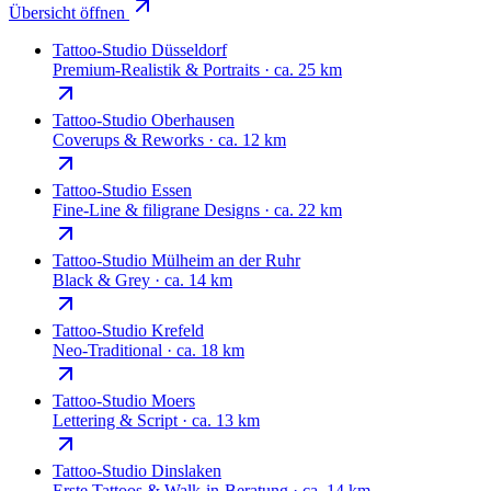
Übersicht öffnen
Tattoo-Studio
Düsseldorf
Premium-Realistik & Portraits
·
ca. 25 km
Tattoo-Studio
Oberhausen
Coverups & Reworks
·
ca. 12 km
Tattoo-Studio
Essen
Fine-Line & filigrane Designs
·
ca. 22 km
Tattoo-Studio
Mülheim an der Ruhr
Black & Grey
·
ca. 14 km
Tattoo-Studio
Krefeld
Neo-Traditional
·
ca. 18 km
Tattoo-Studio
Moers
Lettering & Script
·
ca. 13 km
Tattoo-Studio
Dinslaken
Erste Tattoos & Walk-in-Beratung
·
ca. 14 km