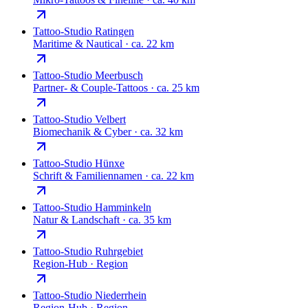
Tattoo-Studio
Ratingen
Maritime & Nautical
·
ca. 22 km
Tattoo-Studio
Meerbusch
Partner- & Couple-Tattoos
·
ca. 25 km
Tattoo-Studio
Velbert
Biomechanik & Cyber
·
ca. 32 km
Tattoo-Studio
Hünxe
Schrift & Familiennamen
·
ca. 22 km
Tattoo-Studio
Hamminkeln
Natur & Landschaft
·
ca. 35 km
Tattoo-Studio
Ruhrgebiet
Region-Hub
·
Region
Tattoo-Studio
Niederrhein
Region-Hub
·
Region